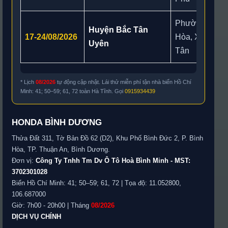
Phường Thuận
Huyện Bắc Tân
17-24/08/2026
Hòa, Xã Bắc 
Uyên
Tân
* Lịch
08/2026
tự động cập nhật. Lái thử miễn phí tận nhà biển Hồ Chí
Minh: 41; 50–59; 61, 72 toàn Hà Tĩnh. Gọi
0915934439
HONDA BÌNH DƯƠNG
Thửa Đất 311, Tờ Bản Đồ 62 (D2), Khu Phố Bình Đức 2, P. Bình
Hòa, TP. Thuận An, Bình Dương.
Đơn vị:
Công Ty Tnhh Tm Dv Ô Tô Hoà Bình Minh - MST:
3702301028
Biển Hồ Chí Minh: 41; 50–59; 61, 72 | Tọa độ: 11.052800,
106.687000
Giờ: 7h00 - 20h00 | Tháng
08/2026
DỊCH VỤ CHÍNH