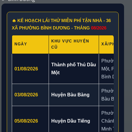
🔥 KẾ HOẠCH LÁI THỬ MIỄN PHÍ TẬN NHÀ - 36
XÃ PHƯỜNG BÌNH DƯƠNG - THÁNG
08/2026
KHU VỰC HUYỆN
NGÀY
XÃ/PHƯỜNG 
CŨ
Phường Phú L
Thành phố Thủ Dầu
01/08/2026
Một, Phường 
Một
Bình Dương
Phường Phú A
03/08/2026
Huyện Bàu Bàng
Bàu Bàng, Ph
Phường Long
05/08/2026
Huyện Dầu Tiếng
Chánh Phú Hò
Minh Thạnh