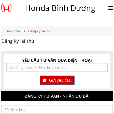
Honda Bình Dương
Trang chủ
Đăng ký lái thử
Đăng ký lái thử
YÊU CẦU TƯ VẤN QUA ĐIỆN THOẠI
Gửi yêu cầu
ĐĂNG KÝ TƯ VẤN - NHẬN ƯU ĐÃI