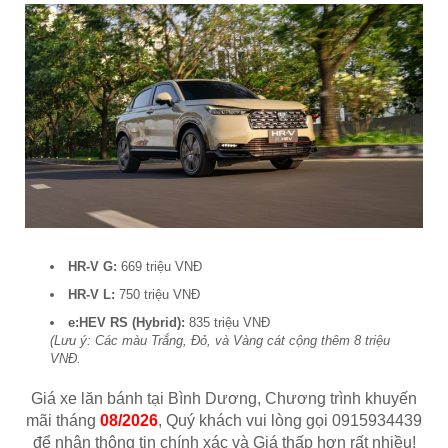
HR-V G:
669 triệu VNĐ
HR-V L:
750 triệu VNĐ
e:HEV RS (Hybrid):
835 triệu VNĐ
(Lưu ý: Các màu Trắng, Đỏ, và Vàng cát cộng thêm 8 triệu
VNĐ.
Giá xe lăn bánh tại
Bình Dương
, Chương trình khuyến
mãi tháng
08/2026
, Quý khách vui lòng gọi
0915934439
để nhận thông tin chính xác và Giá thấp hơn rất nhiều!