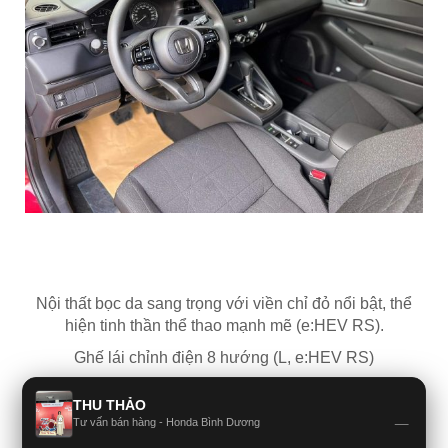
Nội thất bọc da sang trọng với viền chỉ đỏ nổi bật, thể
hiện tinh thần thể thao mạnh mẽ (e:HEV RS).
Ghế lái chỉnh điện 8 hướng (L, e:HEV RS)
THU THẢO
_
Tư vấn bán hàng - Honda Bình Dương