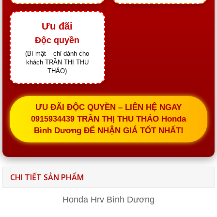
Ưu đãi
Độc quyền
(Bí mật – chỉ dành cho
khách TRẦN THỊ THU
THẢO)
ƯU ĐÃI ĐỘC QUYỀN – LIÊN HỆ NGAY
TRẦN THỊ THU THẢO Honda
0915934439
Bình Dương ĐỂ NHẬN GIÁ TỐT NHẤT!
CHI TIẾT SẢN PHẨM
Honda Hrv Bình Dương