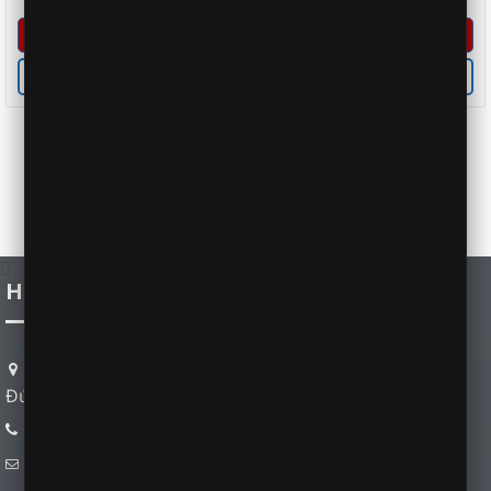
Đăng ký lái thử
Đăng ký lái thử
Nhận giá ưu đãi
Nhận giá ưu đãi
HONDA BÌNH DƯƠNG
Thửa Đất 311, Tờ Bản Đồ 62 (D2), Khu Phố Bình
Đức 2, P. Bình Hòa, TP. Thuận An, Bình Dương
0915934439
thaotyt05@gmail.com