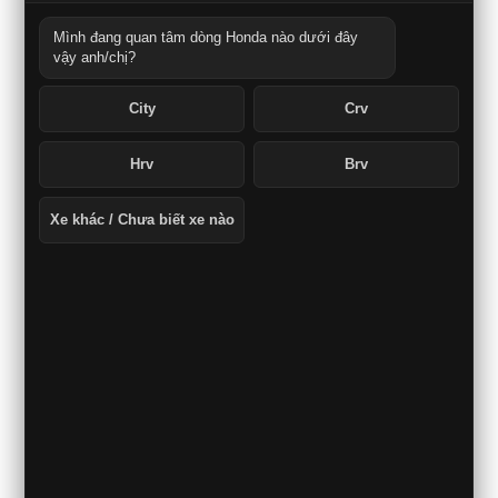
Mình đang quan tâm dòng Honda nào dưới đây
vậy anh/chị?
City
Crv
Hrv
Brv
Xe khác / Chưa biết xe nào
Bệ tỳ tay hàng ghế sau tiện lợi, tăng thêm sự thoải mái
và hữu dụng cho khách hàng.